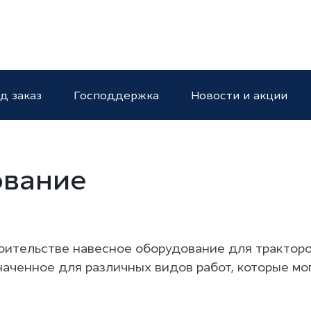
NGFENG
д заказ
Господдержка
Новости и акции
ование
оительстве навесное оборудование для тракторо
ченное для различных видов работ, которые мог