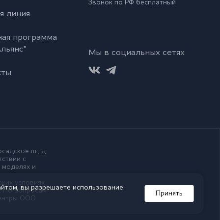
Звонок по РФ бесплатный
я линия
ная программа
льянс"
Мы в социальных сетях
кты
садское ш., д.
тствии с
 моделях и
аких условиях
айтом, вы разрешаете использование
. По вопросам
Принять
центры ООО