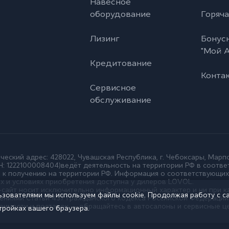
Навесное
оборудование
Горяча
Лизинг
Бонус
"Мой А
Кредитование
Конта
Сервисное
обслуживание
еский адрес: 428022, Чувашская Республика, г. Чебоксары, Марпо
ГРН: 1222100008404)ведёт деятельность на территории РФ в соотве
 к получению на территории РФ. Информация о соответствующих
ах и условиях приобретения доступна у дилеров LOVOL.
сайт носит исключительно информационный характер и ни при к
ьзователями мы используем файлы cookie. Продолжая работу с с
ениями Статьи 437 Гражданского кодекса Российской Федерации
стоимости и поставок — обращайтесь в автосалоны и сервисные 
тройках вашего браузера.