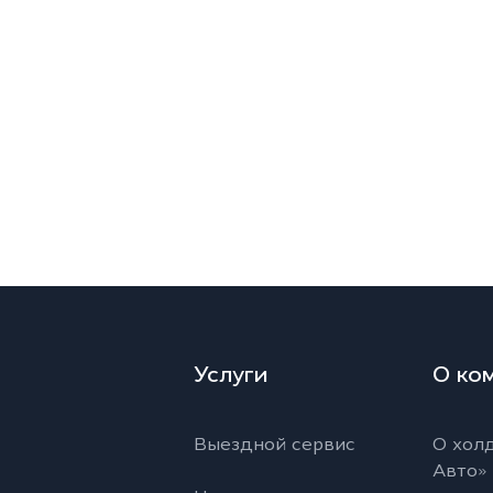
Услуги
О ко
Выездной сервис
О холд
Авто»