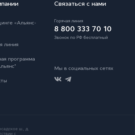
мпании
Связаться с нами
Горячая линия
инге «Альянс-
8 800 333 70 10
Звонок по РФ бесплатный
я линия
ная программа
льянс"
Мы в социальных сетях
кты
садское ш., д.
тствии с