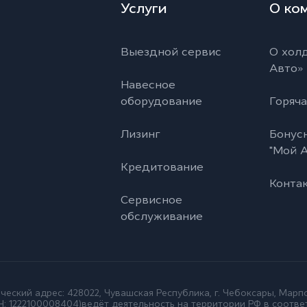
Услуги
О ко
Выездной сервис
О холд
Авто»
Навесное
оборудование
Горяча
Лизинг
Бонус
"Мой А
Кредитование
Конта
Сервисное
обслуживание
еский адрес: 428022, Чувашская Республика, г. Чебоксары, Марпо
ГРН: 1222100008404)ведёт деятельность на территории РФ в соотве