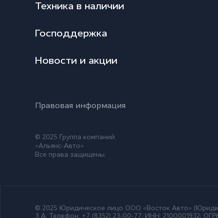
Техника в наличии
Господдержка
Новости и акции
Правовая информация
© 2025 Группа компаний
«Альянс-Авто»
Все права защищены.
© 2025 Юридическое лицо ООО
«Восток Авто»
(Юридич
3 А; Телефон: +7 (8352) 23-00-77; ИНН: 2100001932; О